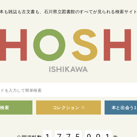
本も雑誌も古文書も
、
石川県立図書館のすべてが見られる検索サイ
検索
コレクション
本と出会う1
,
,
1
7
7
5
9
0
1