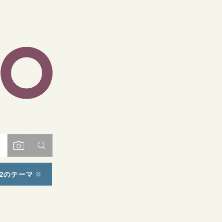
ト
2のテーマ