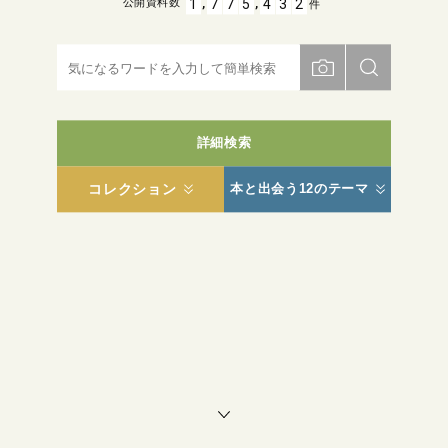
,
,
1
7
7
5
4
3
2
公開資料数
件
詳細検索
コレクション
本と出会う12のテーマ