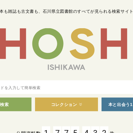
本も雑誌も古文書も
、
石川県立図書館のすべてが見られる検索サイ
検索
コレクション
本と出会う1
,
,
1
7
7
5
4
3
2