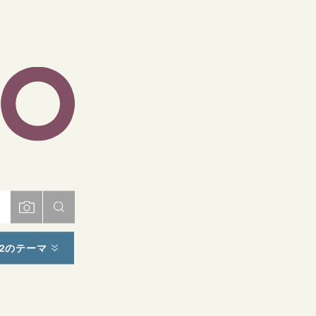
ト
2のテーマ