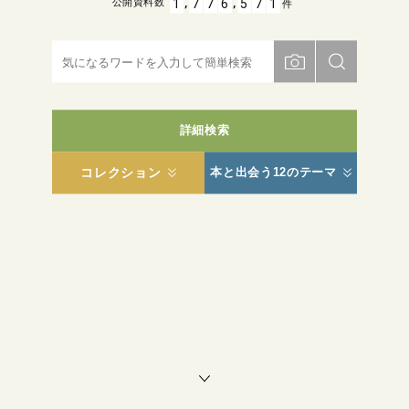
,
,
1
7
7
6
5
7
1
公開資料数
件
詳細検索
コレクション
本と出会う12のテーマ