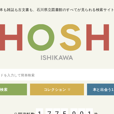
本も雑誌も古文書も
、
石川県立図書館のすべてが見られる検索サイ
検索
コレクション
本と出会う1
,
,
1
7
7
5
9
0
1