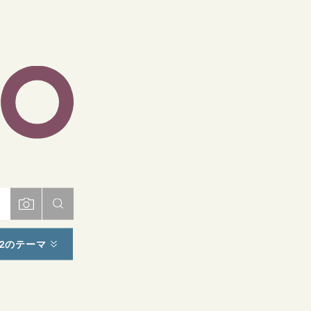
ト
2のテーマ