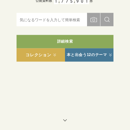
,
,
1
7
7
5
9
0
1
公開資料数
件
詳細検索
コレクション
本と出会う12のテーマ