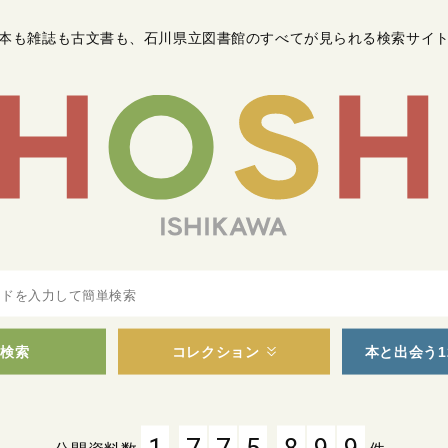
本も雑誌も古文書も
、
石川県立図書館のすべてが見られる検索サイ
検索
コレクション
本と出会う1
,
,
1
7
7
5
8
9
9