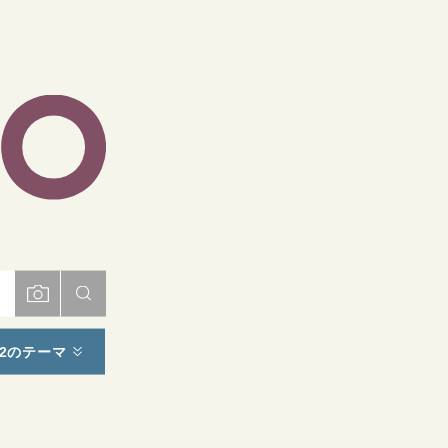
ト
2のテーマ