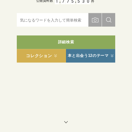
,
,
1
7
7
5
5
3
0
公開資料数
件
詳細検索
コレクション
本と出会う12のテーマ