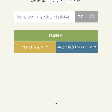
,
,
1
7
7
5
9
8
6
公開資料数
件
詳細検索
コレクション
本と出会う12のテーマ