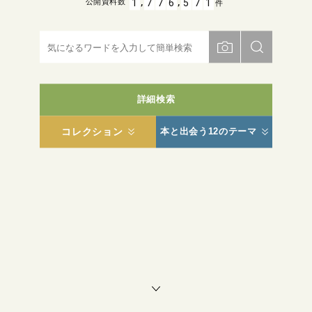
,
,
1
7
7
6
5
7
1
公開資料数
件
詳細検索
コレクション
本と出会う12のテーマ