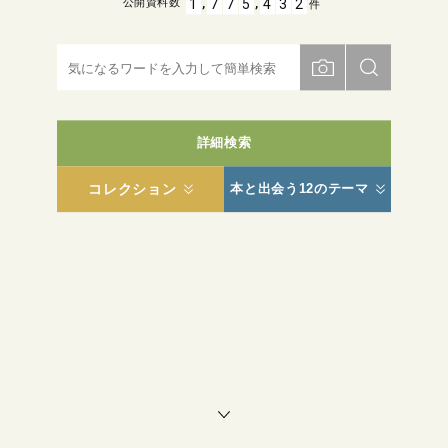
,
,
1
7
7
5
4
3
2
公開資料数
件
詳細検索
コレクション
本と出会う12のテーマ