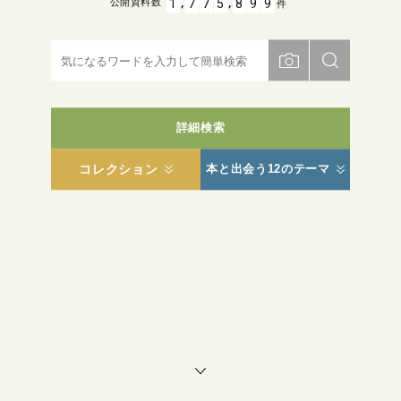
,
,
1
7
7
5
8
9
9
公開資料数
件
詳細検索
コレクション
本と出会う12のテーマ