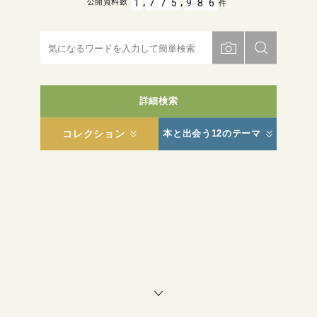
,
,
1
7
7
5
9
8
6
公開資料数
件
詳細検索
コレクション
本と出会う12のテーマ