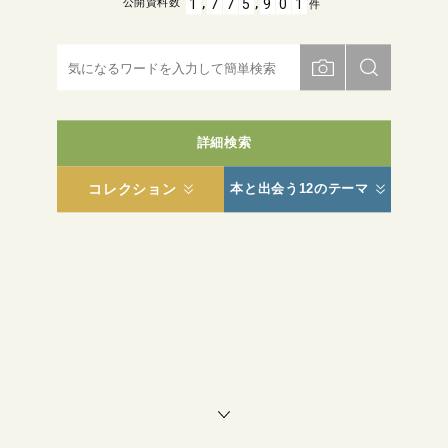
,
,
1
7
7
5
9
0
1
公開資料数
件
詳細検索
コレクション
本と出会う12のテーマ