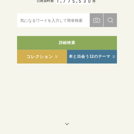
,
,
1
7
7
5
5
3
0
公開資料数
件
詳細検索
コレクション
本と出会う12のテーマ