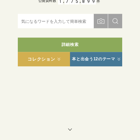
,
,
1
7
7
5
8
9
9
公開資料数
件
詳細検索
コレクション
本と出会う12のテーマ