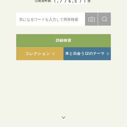
,
,
1
7
7
6
5
7
1
公開資料数
件
詳細検索
コレクション
本と出会う12のテーマ