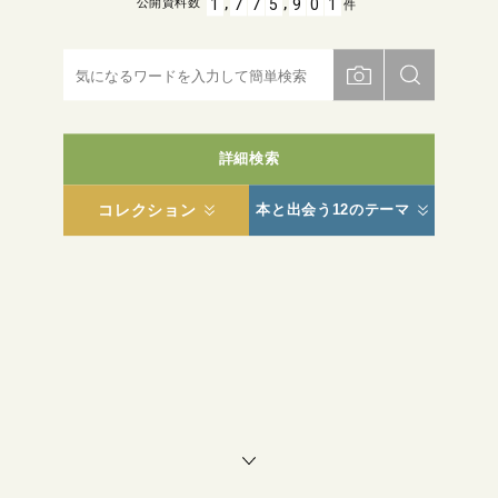
,
,
1
7
7
5
9
0
1
公開資料数
件
詳細検索
コレクション
本と出会う12のテーマ