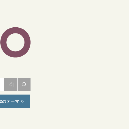
ト
2のテーマ