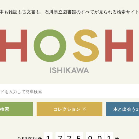
本も雑誌も古文書も
、
石川県立図書館のすべてが見られる検索サイ
検索
コレクション
本と出会う1
,
,
1
7
7
5
9
0
1