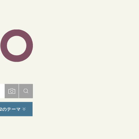
ト
2のテーマ