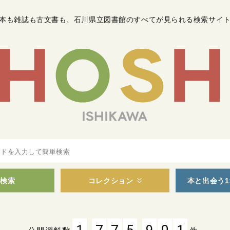
本も雑誌も古文書も
、
石川県立図書館のすべてが見られる検索サイ
検索
コレクション
本と出会う1
,
,
1
7
7
5
9
0
1