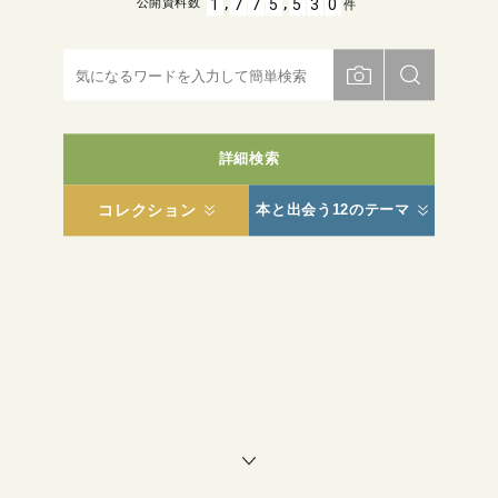
,
,
1
7
7
5
5
3
0
公開資料数
件
詳細検索
コレクション
本と出会う12のテーマ