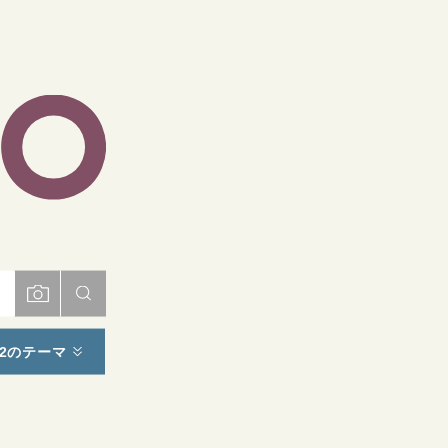
ト
2のテーマ