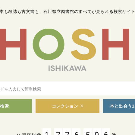
本も雑誌も古文書も
、
石川県立図書館のすべてが見られる検索サイ
検索
コレクション
本と出会う1
,
,
1
7
7
6
5
0
6