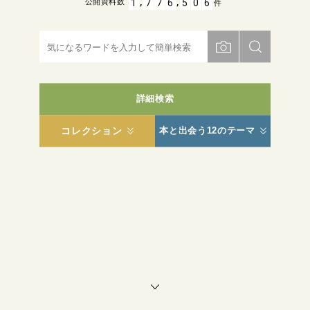
,
,
1
7
7
6
5
0
6
公開資料数
件
詳細検索
コレクション
本と出会う12のテーマ