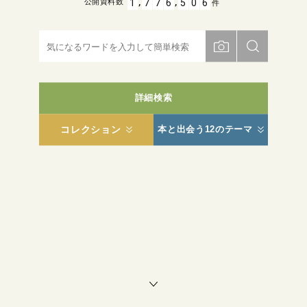
,
,
1
7
7
6
5
0
6
公開資料数
件
詳細検索
コレクション
本と出会う12のテーマ