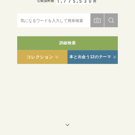
,
,
1
7
7
5
5
3
0
公開資料数
件
詳細検索
コレクション
本と出会う12のテーマ