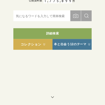
,
,
1
7
7
5
8
9
9
公開資料数
件
詳細検索
コレクション
本と出会う12のテーマ