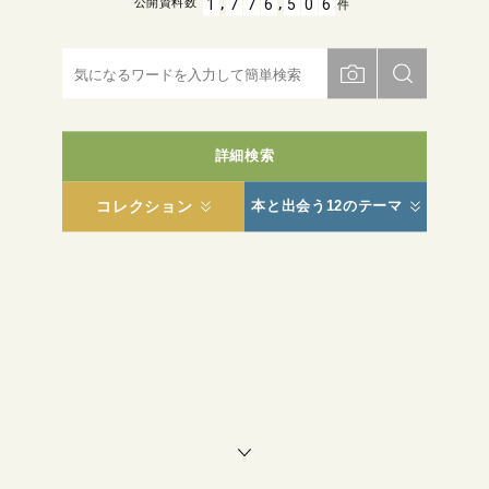
,
,
1
7
7
6
5
0
6
公開資料数
件
詳細検索
コレクション
本と出会う12のテーマ