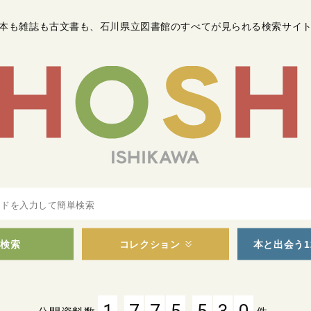
本も雑誌も古文書も
、
石川県立図書館のすべてが見られる検索サイ
検索
コレクション
本と出会う1
,
,
1
7
7
5
5
3
0