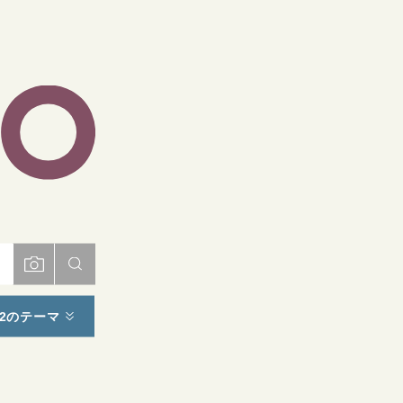
ト
2のテーマ