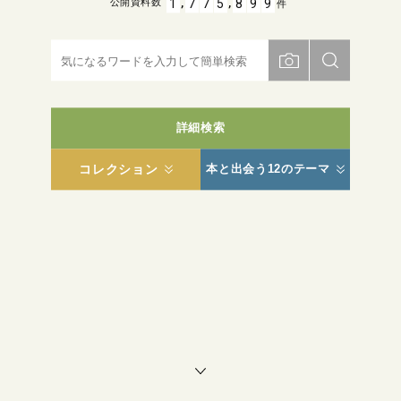
,
,
1
7
7
5
8
9
9
公開資料数
件
詳細検索
コレクション
本と出会う12のテーマ