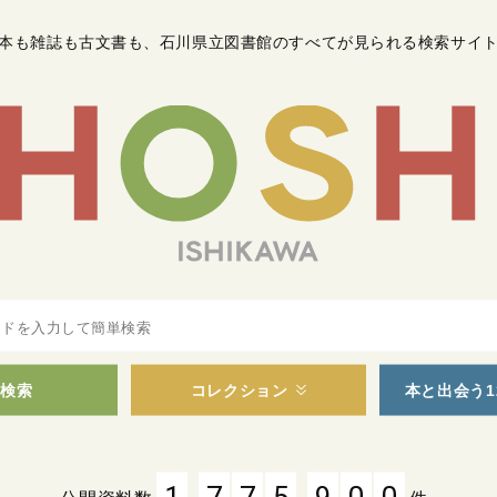
本も雑誌も古文書も
、
石川県立図書館のすべてが見られる検索サイ
検索
コレクション
本と出会う1
,
,
1
7
7
5
9
0
0