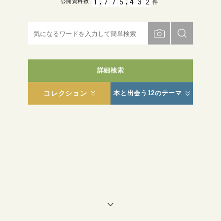
,
,
1
7
7
5
4
3
2
公開資料数
件
詳細検索
コレクション
本と出会う12のテーマ