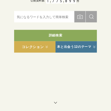
,
,
1
7
7
5
8
9
9
公開資料数
件
詳細検索
コレクション
本と出会う12のテーマ