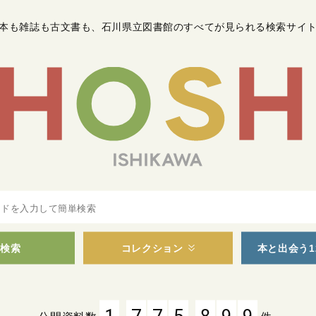
本も雑誌も古文書も
、
石川県立図書館のすべてが見られる検索サイ
検索
コレクション
本と出会う1
,
,
1
7
7
5
8
9
9