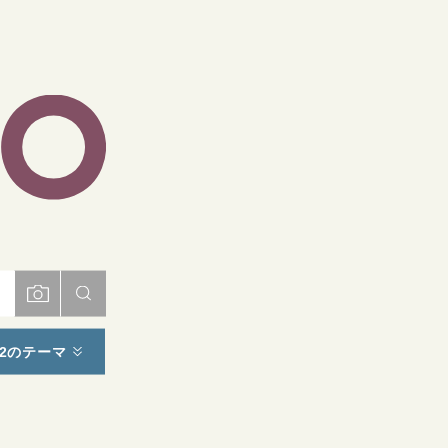
ト
2のテーマ