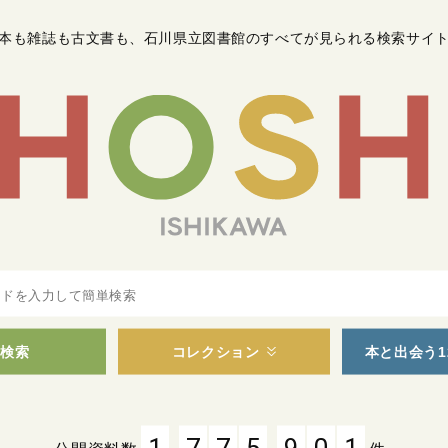
本も雑誌も古文書も
、
石川県立図書館のすべてが見られる検索サイ
検索
コレクション
本と出会う1
,
,
1
7
7
5
9
0
1