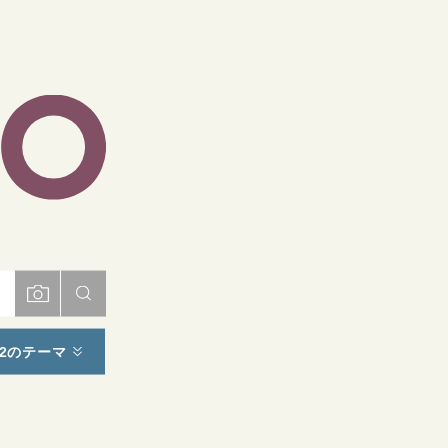
ト
2のテーマ