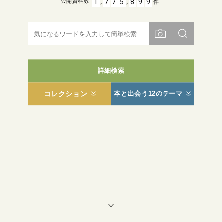
,
,
1
7
7
5
8
9
9
公開資料数
件
詳細検索
コレクション
本と出会う12のテーマ