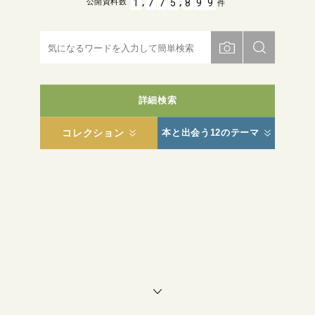
,
,
1
7
7
5
8
9
9
公開資料数
件
詳細検索
コレクション
本と出会う12のテーマ