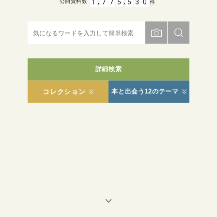
,
,
1
7
7
5
5
3
0
公開資料数
件
詳細検索
コレクション
本と出会う12のテーマ