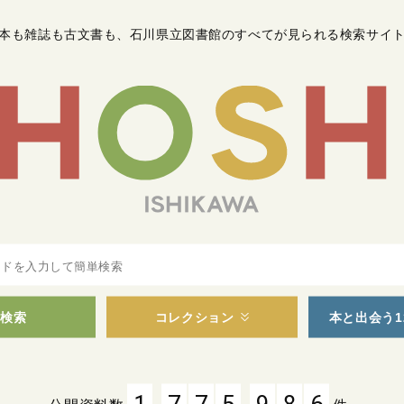
本も雑誌も古文書も
、
石川県立図書館のすべてが見られる検索サイ
検索
コレクション
本と出会う1
,
,
1
7
7
5
9
8
6