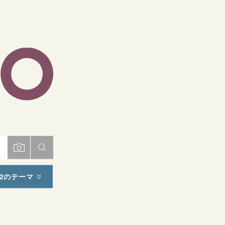
ト
2のテーマ