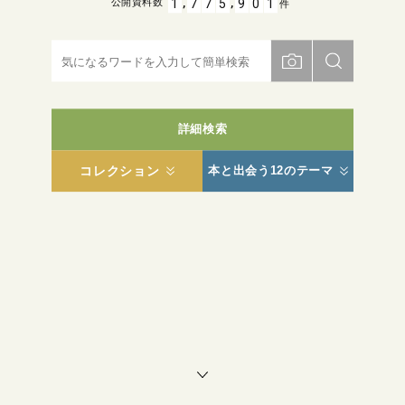
,
,
1
7
7
5
9
0
1
公開資料数
件
詳細検索
コレクション
本と出会う12のテーマ