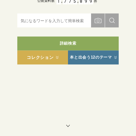
,
,
1
7
7
5
8
9
9
公開資料数
件
詳細検索
コレクション
本と出会う12のテーマ