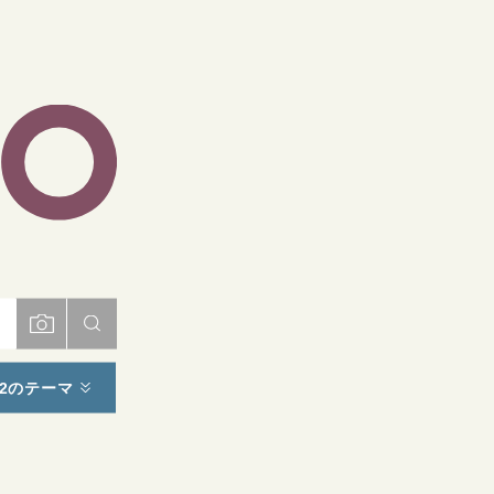
ト
2のテーマ