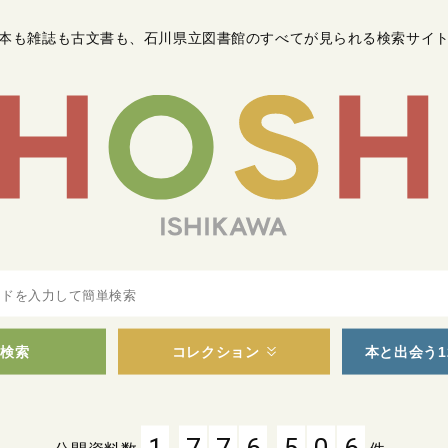
本も雑誌も古文書も
、
石川県立図書館のすべてが見られる検索サイ
検索
コレクション
本と出会う1
,
,
1
7
7
6
5
0
6