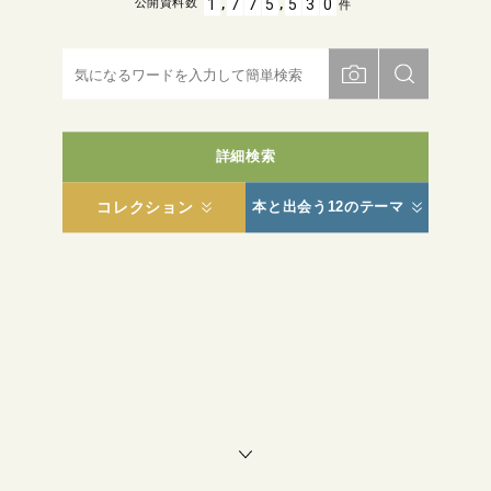
,
,
1
7
7
5
5
3
0
公開資料数
件
詳細検索
コレクション
本と出会う12のテーマ