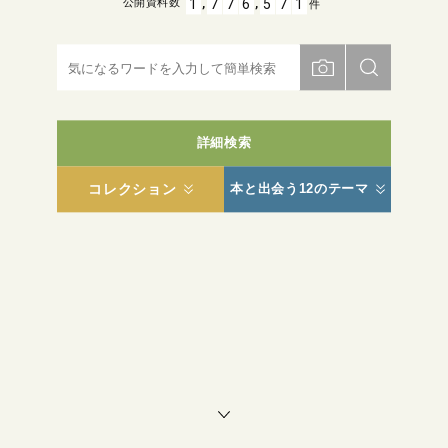
,
,
1
7
7
6
5
7
1
公開資料数
件
詳細検索
コレクション
本と出会う12のテーマ