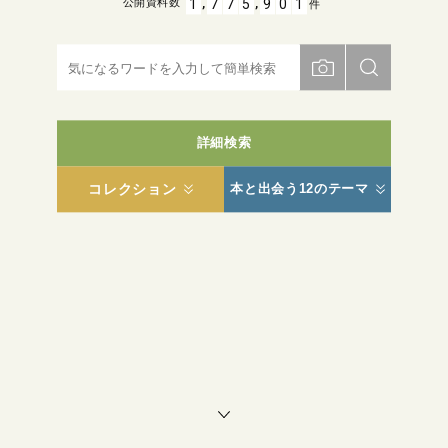
,
,
1
7
7
5
9
0
1
公開資料数
件
詳細検索
コレクション
本と出会う12のテーマ