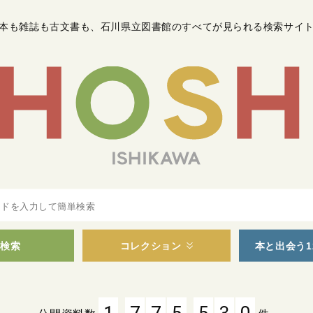
本も雑誌も古文書も
、
石川県立図書館のすべてが見られる検索サイ
検索
コレクション
本と出会う1
,
,
1
7
7
5
5
3
0