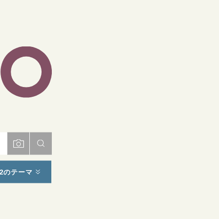
ト
2のテーマ