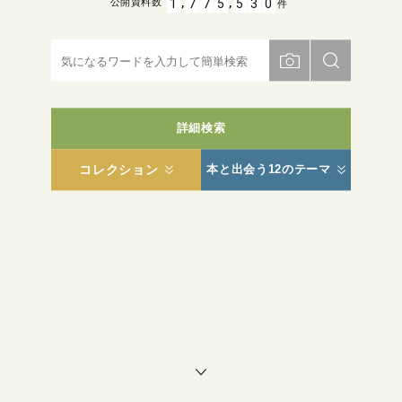
,
,
1
7
7
5
5
3
0
公開資料数
件
詳細検索
コレクション
本と出会う12のテーマ