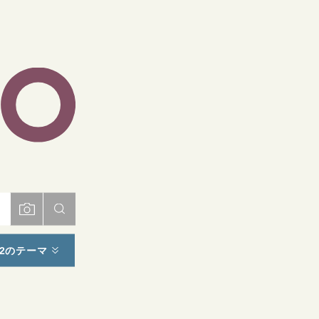
ト
2のテーマ