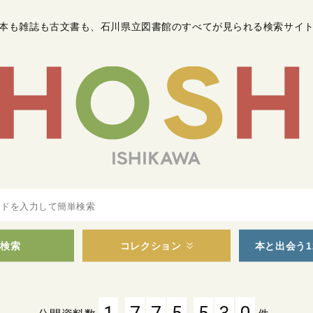
本も雑誌も古文書も
、
石川県立図書館のすべてが見られる検索サイ
検索
コレクション
本と出会う1
,
,
1
7
7
5
5
3
0