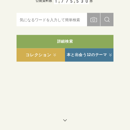
,
,
1
7
7
5
5
3
0
公開資料数
件
詳細検索
コレクション
本と出会う12のテーマ