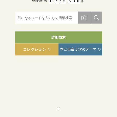
,
,
1
7
7
5
5
3
0
公開資料数
件
詳細検索
コレクション
本と出会う12のテーマ