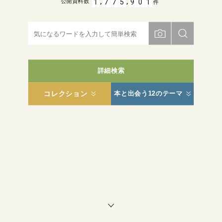
,
,
1
7
7
5
9
0
1
公開資料数
件
詳細検索
コレクション
本と出会う12のテーマ